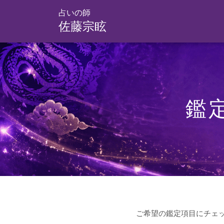
占いの師
佐藤宗眩
鑑定メニュー
無料占い
鑑
占い教室
SNS
イベント予定
鑑定申込
ご希望の鑑定項目にチェ