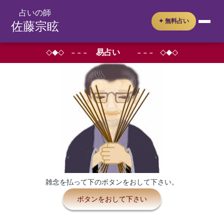
占いの師
✦ 無料占い
佐藤宗眩
鑑定メニュー
易占い
◇◆◇ －－－
－－－ ◇◆◇
無料占い
占い教室
SNS
イベント予定
雑念を払って下のボタンをおして下さい。
鑑定申込